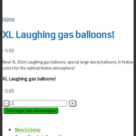
Home
XL Laughing gas balloons!
5.95
€
New! XL 30cm Laughing gas balloons, special large sturdy balloons. In festive
colors for the optimal festive atmosphere!
XL Laughing gas balloons!
5.95
€
XL
Laughing
Toevoegen aan winkelwagen
gas
balloons!
Beschrijving
aantal