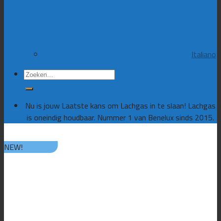
Italiano
Zoeken
naar:
Nu is jouw Laatste kans om Lachgas in te slaan! Lachgas
is oneindig houdbaar. Nummer 1 van Benelux sinds 2015.
NEW!