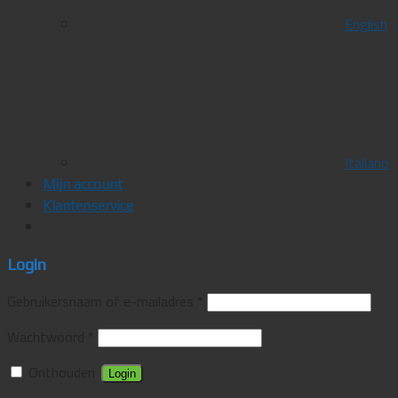
English
Italiano
Mijn account
Klantenservice
Login
Gebruikersnaam of e-mailadres
*
Wachtwoord
*
Onthouden
Login