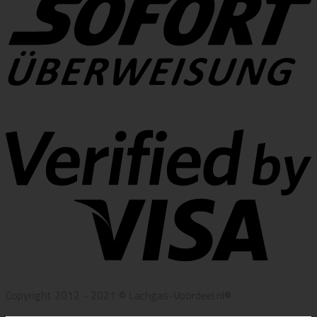
Copyright 2012 - 2021 © Lachgas-Voordeel.nl®